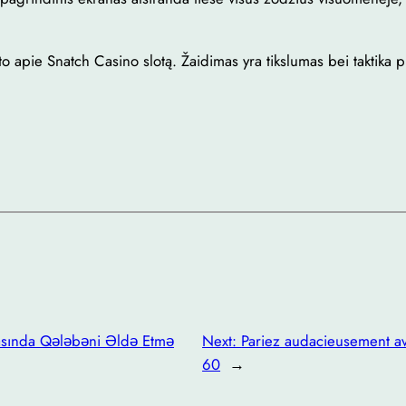
 apie Snatch Casino slotą. Žaidimas yra tikslumas bei taktika pr
asında Qələbəni Əldə Etmə
Next:
Pariez audacieusement ave
60
→