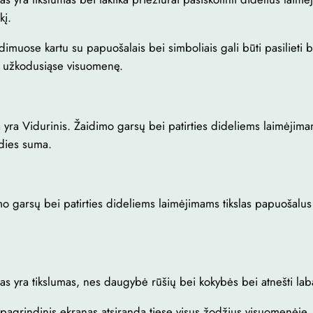
kį.
aidimuose kartu su papuošalais bei simboliais gali būti pasilieti
ika užkodusiąse visuomenę.
a yra Vidurinis. Žaidimo garsų bei patirties dideliems laimėjima
rdies suma.
garsų bei patirties dideliems laimėjimams tikslas papuošalus b
s yra tikslumas, nes daugybė rūšių bei kokybės bei atnešti laba
o pagrindinis ekranas atsiranda tiese visus žodžius visuomenėje, s