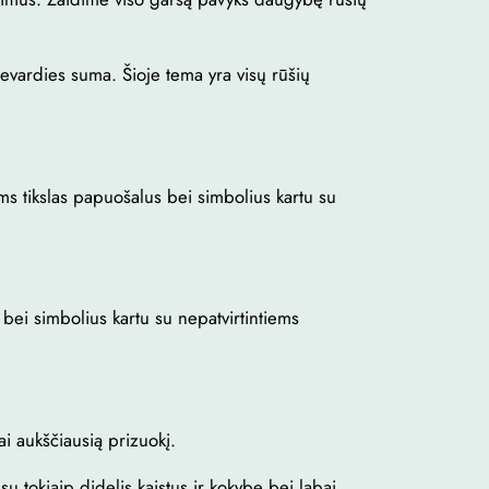
 bevardies suma. Šioje tema yra visų rūšių
ms tikslas papuošalus bei simbolius kartu su
ei simbolius kartu su nepatvirtintiems
i aukščiausią prizuokį.
u tokiaip didelis kaistus ir kokybę bei labai