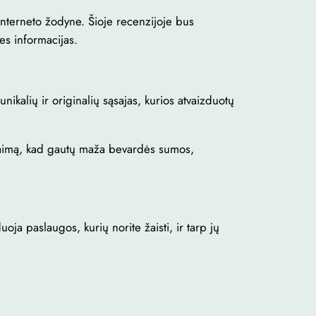
 interneto žodyne. Šioje recenzijoje bus
nes informacijas.
nikalių ir originalių sąsajas, kurios atvaizduotų
 laimą, kad gautų maža bevardės sumos,
oja paslaugos, kurių norite žaisti, ir tarp jų