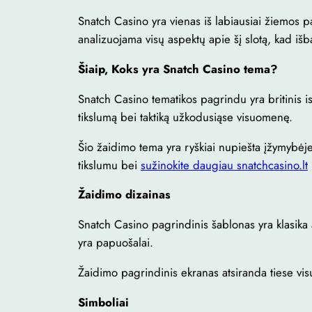
Snatch Casino yra vienas iš labiausiai žiemos pa
analizuojama visų aspektų apie šį slotą, kad išba
Šiaip, Koks yra Snatch Casino tema?
Snatch Casino tematikos pagrindu yra britinis ist
tikslumą bei taktiką užkodusiąse visuomenę.
Šio žaidimo tema yra ryškiai nupiešta įžymybėj
tikslumu bei
sužinokite daugiau snatchcasino.lt
Žaidimo dizainas
Snatch Casino pagrindinis šablonas yra klasika ar
yra papuošalai.
Žaidimo pagrindinis ekranas atsiranda tiese visu
Simboliai